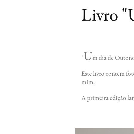
Livro "
U
"
m dia de Outono"
Este livro contem fot
mim.
A primeira edição la